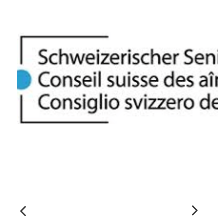
Formulaire
d'intérêt
Le CCEG et ses partenaires sont
régulièrement à la recherche de gens pour
participer à ses projets, études, sondages,
essais. Écrivez-nous ci-dessous pour nous
faire connaître votre intérêt.
Nom
*