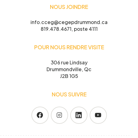
participer
NOUS JOINDRE
info.cceg@cegepdrummond.ca
819.478.4671, poste 4111
Je confirme l’exactitude de mes informations,
POUR NOUS RENDRE VISITE
et j’accepte
la Politique de confidentialité du CCEG.
306 rue Lindsay
Drummondville, Qc
J2B 1G5
NOUS SUIVRE