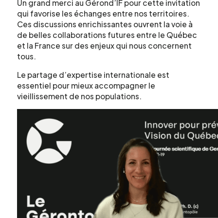
Un grand merci au Gérond’IF pour cette invitation
qui favorise les échanges entre nos territoires.
Ces discussions enrichissantes ouvrent la voie à
de belles collaborations futures entre le Québec
et la France sur des enjeux qui nous concernent
Formulaire
tous.
d'intérêt
Le partage d’expertise internationale est
essentiel pour mieux accompagner le
vieillissement de nos populations.
Le CCEG et ses partenaires sont
régulièrement à la recherche de gens pour
participer à ses projets, études, sondages,
essais. Écrivez-nous ci-dessous pour nous
faire connaître votre intérêt.
Nom
*