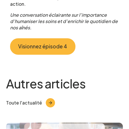
action.
Une conversation éclairante sur l’importance
Le CCEG et ses partenaires sont
d’humaniser les soins et d’enrichir le quotidien de
régulièrement à la recherche de gens pour
nos aînés.
participer à ses projets, études, sondages,
essais. Écrivez-nous ci-dessous pour nous
faire connaître votre intérêt.
Visionnez épisode 4
Nom
*
Autres articles
Prénom
*
Toute l'actualité
Courriel
*