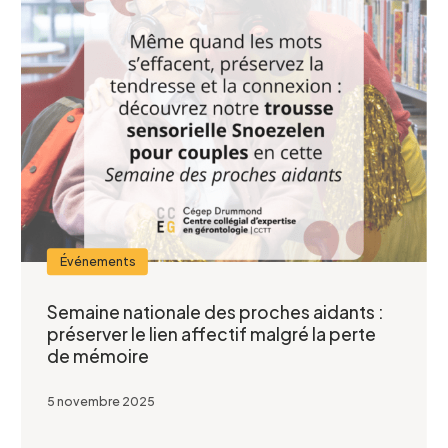
Telephone
*
Projet pour lequel vous souhaitez
participer
Événements
Semaine nationale des proches aidants :
préserver le lien affectif malgré la perte
de mémoire
Je confirme l’exactitude de mes informations,
et j’accepte
5 novembre 2025
la Politique de confidentialité du CCEG.