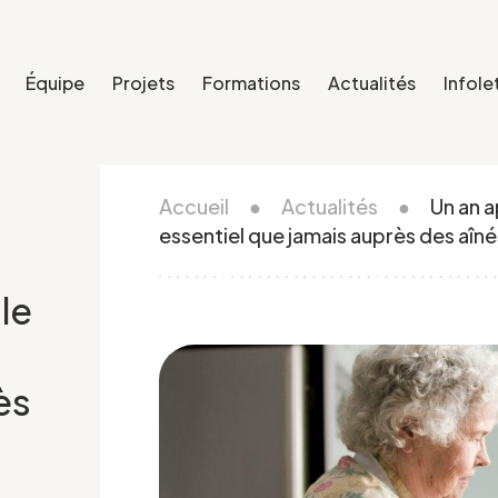
Équipe
Projets
Formations
Actualités
Infole
Accueil
●
Actualités
●
Un an a
essentiel que jamais auprès des aîné
le
ès