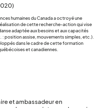
2020)
iences humaines du Canada a octroyé une
éalisation de cette recherche-action qui vise
danse adaptée aux besoins et aux capacités
. : position assise, mouvements simples, etc.).
eloppés dans le cadre de cette formation
 québécoises et canadiennes.
alité du CCEG.
naire et ambassadeur en