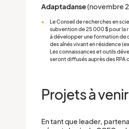
Adaptadanse
(novembre 
Telephone
*
Le Conseil de recherches en sc
subvention de 25 000 $ pour la r
à développer une formation de 
des aînés vivant en résidence (ex
participer
Les connaissances et outils dév
seront diffusés auprès des RPA
informations, et j’accepte
la Politique de confidenti
Projets à venir
En tant que leader, parte