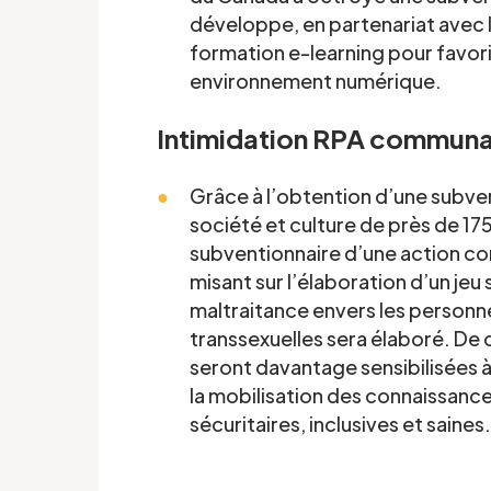
développe, en partenariat avec 
formation e-learning pour favori
environnement numérique.
'intérêt
Intimidation RPA commun
Grâce à l’obtention d’une subv
société et culture de près de 17
ièrement à la recherche de gens pour participer à
subventionnaire d’une action co
. Écrivez-nous ci-dessous pour nous faire
misant sur l’élaboration d’un jeu 
maltraitance envers les personne
transsexuelles sera élaboré. De c
seront davantage sensibilisées à 
Prénom
*
la mobilisation des connaissances
sécuritaires, inclusives et saines