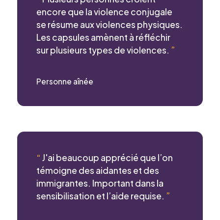
encore que la violence conjugale
se résume aux violences physiques.
Courriel
*
Les capsules amènent à réfléchir
sur plusieurs types de violences.
”
Personne aînée
Telephone
*
Projet pour lequel vous souhaitez
participer
“
J'ai beaucoup apprécié que l’on
témoigne des aidantes et des
immigrantes. Important dans la
sensibilisation et l’aide requise.
”
Je confirme l’exactitude de mes informations,