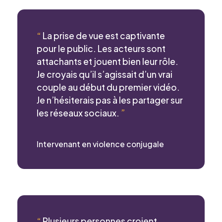
Formulaire
d'intérêt
“
La prise de vue est captivante
pour le public. Les acteurs sont
attachants et jouent bien leur rôle.
Le CCEG et ses partenaires sont
Je croyais qu’il s’agissait d’un vrai
régulièrement à la recherche de gens pour
participer à ses projets, études, sondages,
couple au début du premier vidéo.
essais. Écrivez-nous ci-dessous pour nous
Je n’hésiterais pas à les partager sur
faire connaître votre intérêt.
les réseaux sociaux.
”
Nom
*
Intervenant en violence conjugale
Prénom
*
“
Plusieurs personnes croient