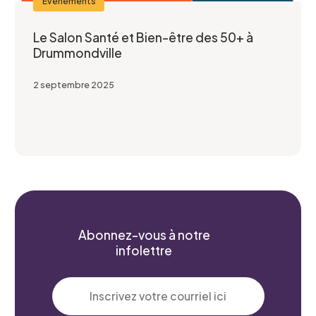
Événements
Je confirme l’exactitude de mes informations,
et j’accepte
Le Salon Santé et Bien-être des 50+ à
la Politique de confidentialité du CCEG.
Drummondville
2 septembre 2025
Abonnez-vous à notre
infolettre