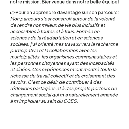
notre mission. Bienvenue dans notre belle équipe!
Formulaire
👉
Pour en apprendre davantage sur son parcours:
Mon parcours s’est construit autour de la volonté
d'intérêt
de rendre nos milieux de vie plus inclusifs et
accessibles à toutes et à tous. Formée en
sciences de la réadaptation et en sciences
sociales, j’ai orienté mes travaux vers la recherche
Le CCEG et ses partenaires sont
participative et la collaboration avec les
régulièrement à la recherche de gens pour
municipalités, les organismes communautaires et
participer à ses projets, études, sondages,
les personnes citoyennes ayant des incapacités
essais. Écrivez-nous ci-dessous pour nous
et aînées. Ces expériences m’ont montré toute la
faire connaître votre intérêt.
richesse du travail collectif et du croisement des
savoirs. C’est ce désir de contribuer à des
réflexions partagées et à des projets porteurs de
Nom
*
changement social qui m’a naturellement amenée
à m’impliquer au sein du CCEG.
Prénom
*