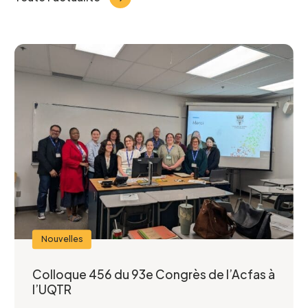
Nom
*
Prénom
*
Courriel
*
Nouvelles
Telephone
*
Colloque 456 du 93e Congrès de l’Acfas à
l’UQTR