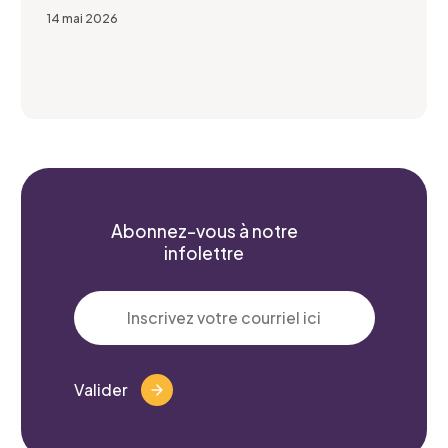
14 mai 2026
Projet pour lequel vous souhaitez
participer
Je confirme l’exactitude de mes informations,
et j’accepte
Abonnez-vous à notre
la Politique de confidentialité du CCEG.
infolettre
Valider