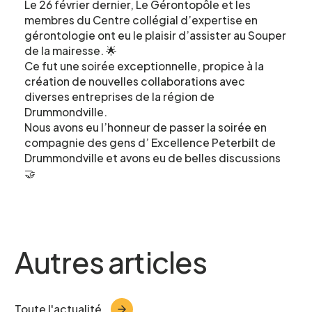
Le 26 février dernier, Le Gérontopôle et les
membres du Centre collégial d’expertise en
gérontologie ont eu le plaisir d’assister au Souper
de la mairesse. 🌟
Ce fut une soirée exceptionnelle, propice à la
création de nouvelles collaborations avec
diverses entreprises de la région de
Drummondville.
Nous avons eu l’honneur de passer la soirée en
Formulaire
compagnie des gens d’ Excellence Peterbilt de
Drummondville et avons eu de belles discussions
🤝
d'intérêt
Le CCEG et ses partenaires sont
régulièrement à la recherche de gens pour
Autres articles
participer à ses projets, études, sondages,
essais. Écrivez-nous ci-dessous pour nous
faire connaître votre intérêt.
Toute l'actualité