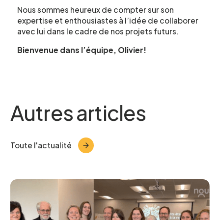
Nous sommes heureux de compter sur son
expertise et enthousiastes à l’idée de collaborer
avec lui dans le cadre de nos projets futurs.
Telephone
*
Bienvenue dans l’équipe, Olivier!
Projet pour lequel vous souhaitez
Autres articles
participer
Toute l'actualité
Je confirme l’exactitude de mes informations,
et j’accepte
la Politique de confidentialité du CCEG.