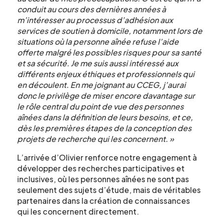
conduit au cours des dernières années à
Le CCEG et ses partenaires sont
m’intéresser au processus d’adhésion aux
régulièrement à la recherche de gens pour
services de soutien à domicile, notamment lors de
participer à ses projets, études, sondages,
situations où la personne aînée refuse l’aide
essais. Écrivez-nous ci-dessous pour nous
offerte malgré les possibles risques pour sa santé
faire connaître votre intérêt.
et sa sécurité. Je me suis aussi intéressé aux
différents enjeux éthiques et professionnels qui
en découlent. En me joignant au CCEG, j’aurai
Nom
*
donc le privilège de miser encore davantage sur
le rôle central du point de vue des personnes
aînées dans la définition de leurs besoins, et ce,
dès les premières étapes de la conception des
projets de recherche qui les concernent. »
Prénom
*
L’arrivée d’Olivier renforce notre engagement à
développer des recherches participatives et
inclusives, où les personnes aînées ne sont pas
seulement des sujets d’étude, mais de véritables
partenaires dans la création de connaissances
Courriel
*
qui les concernent directement.