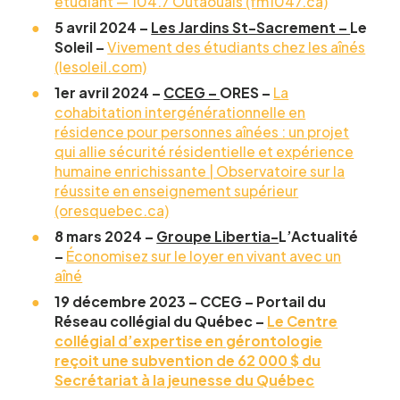
étudiant — 104.7 Outaouais (fm1047.ca)
5 avril 2024 –
Les Jardins St-Sacrement –
Le
Soleil –
Vivement des étudiants chez les aînés
(lesoleil.com)
1er avril 2024 –
CCEG –
ORES –
La
cohabitation intergénérationnelle en
résidence pour personnes aînées : un projet
qui allie sécurité résidentielle et expérience
humaine enrichissante | Observatoire sur la
réussite en enseignement supérieur
(oresquebec.ca)
8 mars 2024 –
Groupe Libertia-
L’Actualité
–
Économisez sur le loyer en vivant avec un
aîné
19 décembre 2023 – CCEG – Portail du
Réseau collégial du Québec –
Le Centre
collégial d’expertise en gérontologie
reçoit une subvention de 62 000 $ du
Secrétariat à la jeunesse du Québec