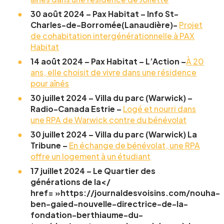
30 août 2024 – Pax Habitat – Info St-
Charles-de-Borromée(Lanaudière)-
Projet
Je confirme l’exactitude de mes informations,
de cohabitation intergénérationnelle à PAX
et j’accepte
Habitat
la Politique de confidentialité du CCEG.
14 août 2024 – Pax Habitat – L’Action –
À 20
ans, elle choisit de vivre dans une résidence
pour aînés
30 juillet 2024 – Villa du parc (Warwick) –
Radio-Canada Estrie –
Logé et nourri dans
une RPA de Warwick contre du bénévolat
30 juillet 2024 – Villa du parc (Warwick) La
Tribune –
En échange de bénévolat, une RPA
offre un logement à un étudiant
17 juillet 2024 – Le Quartier des
générations de l
a</
href= »https://journaldesvoisins.com/nouha-
ben-gaied-nouvelle-directrice-de-la-
fondation-berthiaume-du-