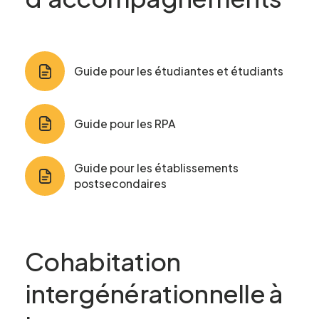
Formulaire
Guide pour les étudiantes et étudiants
d'intérêt
Guide pour les RPA
Le CCEG et ses partenaires sont
régulièrement à la recherche de gens pour
participer à ses projets, études, sondages,
Guide pour les établissements
essais. Écrivez-nous ci-dessous pour nous
postsecondaires
faire connaître votre intérêt.
Nom
*
Cohabitation
intergénérationnelle à