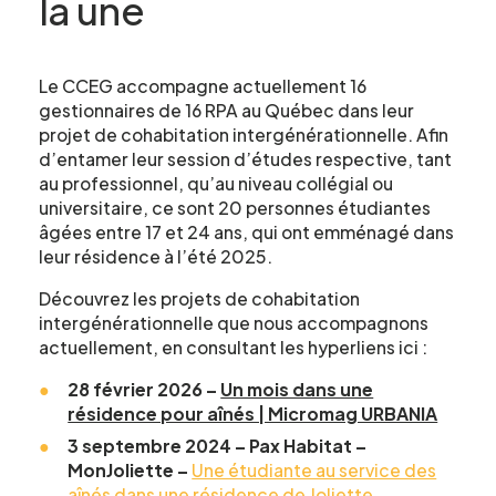
la une
Prénom
*
Le CCEG accompagne actuellement 16
gestionnaires de 16 RPA au Québec dans leur
projet de cohabitation intergénérationnelle. Afin
Courriel
*
d’entamer leur session d’études respective, tant
au professionnel, qu’au niveau collégial ou
universitaire, ce sont 20 personnes étudiantes
âgées entre 17 et 24 ans, qui ont emménagé dans
leur résidence à l’été 2025.
Telephone
*
Découvrez les projets de cohabitation
intergénérationnelle que nous accompagnons
actuellement, en consultant les hyperliens ici :
Projet pour lequel vous souhaitez
28 février 2026 –
Un mois dans une
participer
résidence pour aînés | Micromag URBANIA
3 septembre 2024 – Pax Habitat –
MonJoliette –
Une étudiante au service des
aînés dans une résidence de Joliette