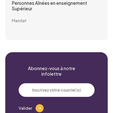
Personnes Aînées en enseignement
Supérieur
Projet pour lequel vous souhaitez
Mandat
participer
Je confirme l’exactitude de mes informations,
et j’accepte
la Politique de confidentialité du CCEG.
Abonnez-vous à notre
infolettre
Valider