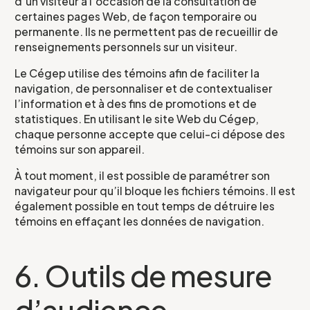
d'intérêt
d’un visiteur à l’occasion de la consultation de
certaines pages Web, de façon temporaire ou
permanente. Ils ne permettent pas de recueillir de
renseignements personnels sur un visiteur.
Le CCEG et ses partenaires sont
régulièrement à la recherche de gens pour
Le Cégep utilise des témoins afin de faciliter la
participer à ses projets, études, sondages,
navigation, de personnaliser et de contextualiser
essais. Écrivez-nous ci-dessous pour nous
l’information et à des fins de promotions et de
faire connaître votre intérêt.
statistiques. En utilisant le site Web du Cégep,
chaque personne accepte que celui-ci dépose des
témoins sur son appareil.
Nom
*
À tout moment, il est possible de paramétrer son
navigateur pour qu’il bloque les fichiers témoins. Il est
également possible en tout temps de détruire les
témoins en effaçant les données de navigation.
Prénom
*
6. Outils de mesure
d’audience