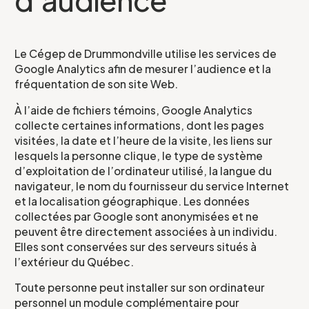
Courriel
*
Le Cégep de Drummondville utilise les services de
Google Analytics afin de mesurer l’audience et la
fréquentation de son site Web.
Telephone
*
À l’aide de fichiers témoins, Google Analytics
collecte certaines informations, dont les pages
visitées, la date et l’heure de la visite, les liens sur
lesquels la personne clique, le type de système
Projet pour lequel vous souhaitez
d’exploitation de l’ordinateur utilisé, la langue du
participer
navigateur, le nom du fournisseur du service Internet
et la localisation géographique. Les données
collectées par Google sont anonymisées et ne
peuvent être directement associées à un individu.
Elles sont conservées sur des serveurs situés à
l’extérieur du Québec.
Je confirme l’exactitude de mes informations,
et j’accepte
Toute personne peut installer sur son ordinateur
la Politique de confidentialité du CCEG.
personnel un module complémentaire pour