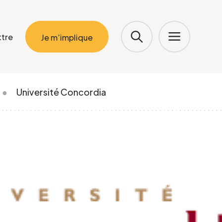
ttre
Je m’implique
●
Université Concordia