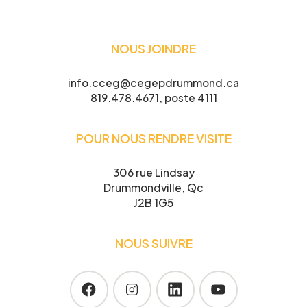
Projet pour lequel vous souhaitez
participer
NOUS JOINDRE
info.cceg@cegepdrummond.ca
819.478.4671, poste 4111
Je confirme l’exactitude de mes informations,
et j’accepte
POUR NOUS RENDRE VISITE
la Politique de confidentialité du CCEG.
306 rue Lindsay
Drummondville, Qc
J2B 1G5
NOUS SUIVRE