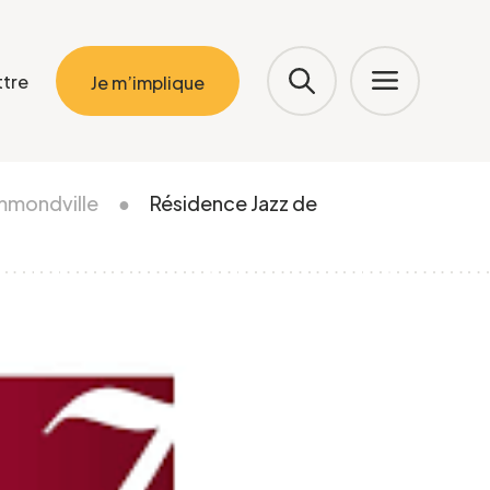
ttre
Je m’implique
mmondville
●
Résidence Jazz de