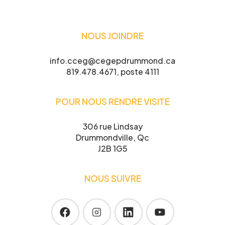
Projet pour lequel vous souhaitez
participer
NOUS JOINDRE
info.cceg@cegepdrummond.ca
819.478.4671, poste 4111
Je confirme l’exactitude de mes informations,
et j’accepte
POUR NOUS RENDRE VISITE
la Politique de confidentialité du CCEG.
306 rue Lindsay
Drummondville, Qc
J2B 1G5
NOUS SUIVRE