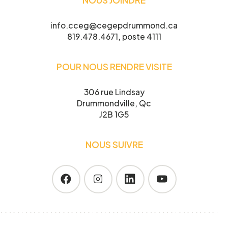
info.cceg@cegepdrummond.ca
819.478.4671, poste 4111
POUR NOUS RENDRE VISITE
Je confirme l’exactitude de mes informations,
et j’accepte
la Politique de confidentialité du CCEG.
306 rue Lindsay
Drummondville, Qc
J2B 1G5
NOUS SUIVRE