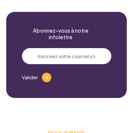
Prénom
*
Abonnez-vous à notre
infolettre
Courriel
*
Valider
Telephone
*
Projet pour lequel vous souhaitez
NOUS JOINDRE
participer