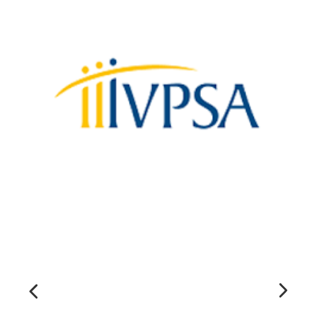
Formulaire
d'intérêt
Le CCEG et ses partenaires sont
régulièrement à la recherche de gens pour
participer à ses projets, études, sondages,
essais. Écrivez-nous ci-dessous pour nous
faire connaître votre intérêt.
Nom
*