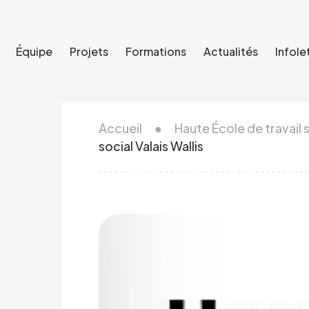
Équipe
Projets
Formations
Actualités
Infole
Accueil
●
Haute École de travail s
social Valais Wallis