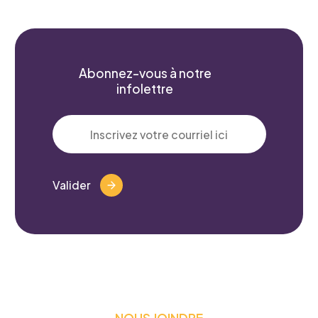
Prénom
*
Abonnez-vous à notre
infolettre
Courriel
*
Valider
Telephone
*
Projet pour lequel vous souhaitez
NOUS JOINDRE
participer