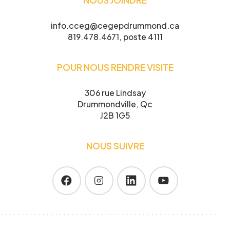
info.cceg@cegepdrummond.ca
819.478.4671, poste 4111
POUR NOUS RENDRE VISITE
Je confirme l’exactitude de mes informations,
et j’accepte
la Politique de confidentialité du CCEG.
306 rue Lindsay
Drummondville, Qc
J2B 1G5
NOUS SUIVRE