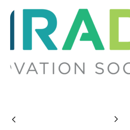
Formulaire
d'intérêt
Le CCEG et ses partenaires sont
régulièrement à la recherche de gens pour
participer à ses projets, études, sondages,
essais. Écrivez-nous ci-dessous pour nous
faire connaître votre intérêt.
Nom
*