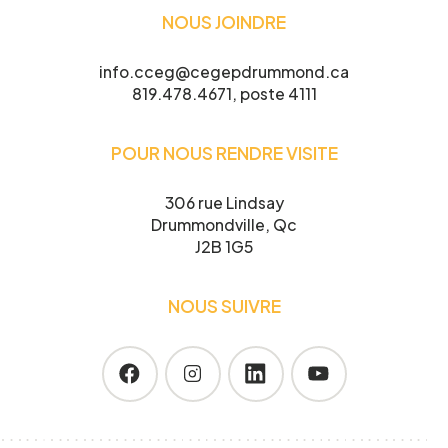
participer
NOUS JOINDRE
info.cceg@cegepdrummond.ca
819.478.4671, poste 4111
Je confirme l’exactitude de mes informations,
POUR NOUS RENDRE VISITE
et j’accepte
la Politique de confidentialité du CCEG.
306 rue Lindsay
Drummondville, Qc
J2B 1G5
NOUS SUIVRE