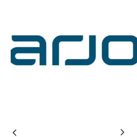
Formulaire
d'intérêt
Le CCEG et ses partenaires sont
régulièrement à la recherche de gens pour
participer à ses projets, études, sondages,
essais. Écrivez-nous ci-dessous pour nous
faire connaître votre intérêt.
Nom
*