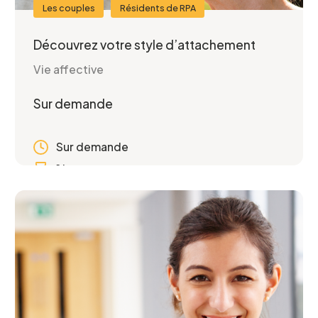
participer
Les couples
Résidents de RPA
Découvrez votre style d’attachement
Vie affective
Je confirme l’exactitude de mes informations,
Sur demande
et j’accepte
la Politique de confidentialité du CCEG.
Sur demande
1 heure