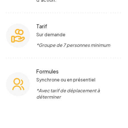
Tarif
Sur demande
Formulaire
*Groupe de 7 personnes minimum
d'intérêt
Formules
Le CCEG et ses partenaires sont
Synchrone ou en présentiel
régulièrement à la recherche de gens pour
*Avec tarif de déplacement à
participer à ses projets, études, sondages,
déterminer
essais. Écrivez-nous ci-dessous pour nous
faire connaître votre intérêt.
Nom
*