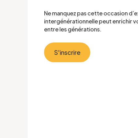
Telephone
*
Ne manquez pas cette occasion d’e
intergénérationnelle peut enrichir vo
entre les générations.
S'inscrire
participer
informations, et j’accepte
la Politique de confidenti