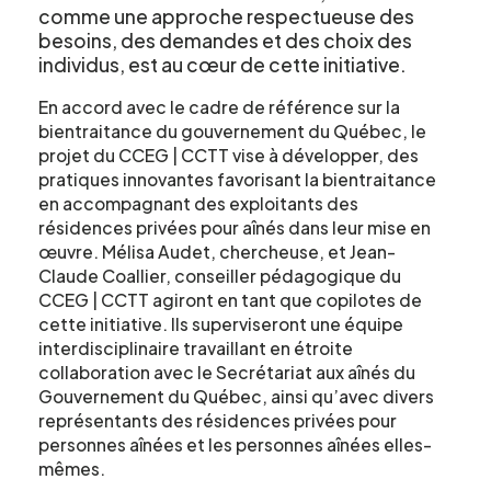
comme une approche respectueuse des
besoins, des demandes et des choix des
individus, est au cœur de cette initiative.
En accord avec le cadre de référence sur la
bientraitance du gouvernement du Québec, le
Formulaire
projet du CCEG | CCTT vise à développer, des
pratiques innovantes favorisant la bientraitance
en accompagnant des exploitants des
d'intérêt
résidences privées pour aînés dans leur mise en
œuvre. Mélisa Audet, chercheuse, et Jean-
Claude Coallier, conseiller pédagogique du
Le CCEG et ses partenaires sont
CCEG | CCTT agiront en tant que copilotes de
régulièrement à la recherche de gens pour
cette initiative. Ils superviseront une équipe
participer à ses projets, études, sondages,
interdisciplinaire travaillant en étroite
essais. Écrivez-nous ci-dessous pour nous
collaboration avec le Secrétariat aux aînés du
faire connaître votre intérêt.
Gouvernement du Québec, ainsi qu’avec divers
représentants des résidences privées pour
personnes aînées et les personnes aînées elles-
mêmes.
Nom
*