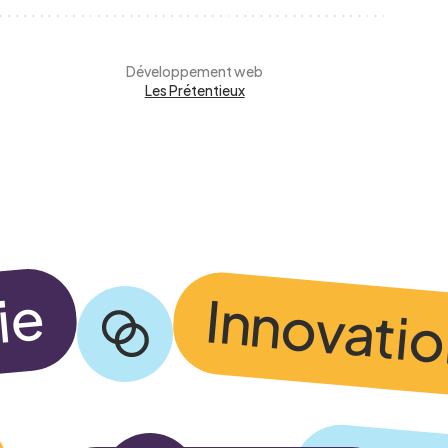
Développement web
Les Prétentieux
alité du CCEG.
ie
Innovati