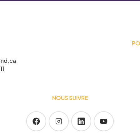
ièrement à la recherche de gens pour participer à
. Écrivez-nous ci-dessous pour nous faire
PO
Prénom
*
nd.ca
11
Telephone
*
NOUS SUIVRE
participer