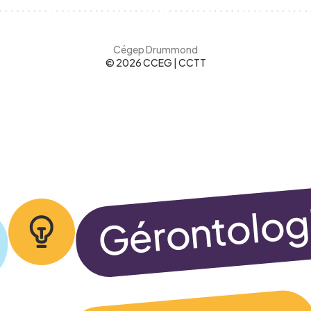
Cégep Drummond
© 2026 CCEG | CCTT
informations, et j’accepte
la Politique de confidenti
Gérontolog