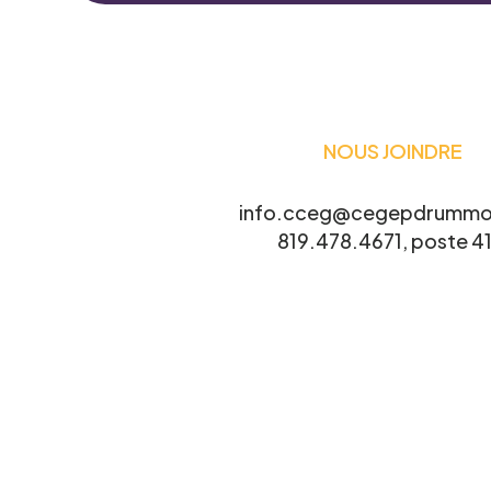
Le CCEG et ses partenaires sont régul
ses projets, études, sondages, essais
connaître votre intérêt.
NOUS JOINDRE
Nom
*
info.cceg@cegepdrummo
819.478.4671, poste 41
Courriel
*
Projet pour lequel vous souhaitez 