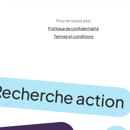
Pour en savoir plus
Politique de confidentialité
Je confirme l’exactitude de mes 
Termes et conditions
echerche action