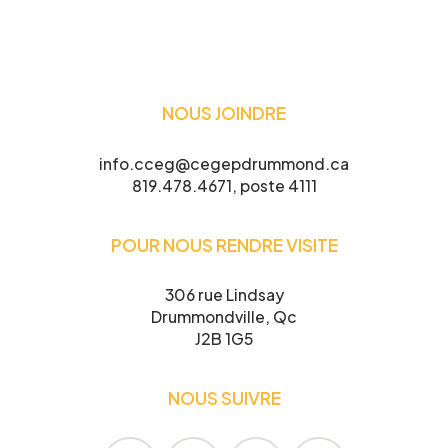
Nom
*
NOUS JOINDRE
Prénom
*
info.cceg@cegepdrummond.ca
819.478.4671, poste 4111
POUR NOUS RENDRE VISITE
Courriel
*
306 rue Lindsay
Drummondville, Qc
J2B 1G5
Telephone
*
NOUS SUIVRE