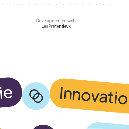
Développement web
Les Prétentieux
alité du CCEG.
ie
Innovati