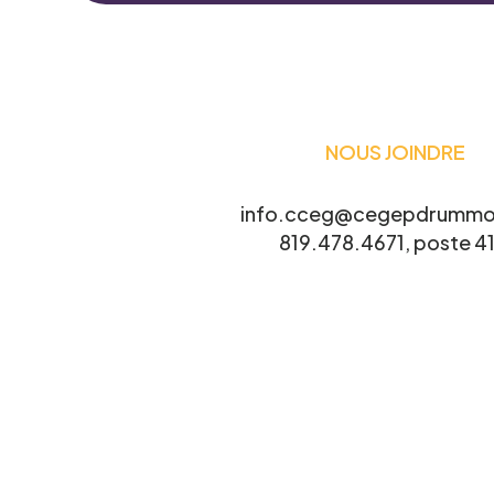
Le CCEG et ses partenaires sont régul
ses projets, études, sondages, essais
connaître votre intérêt.
NOUS JOINDRE
Nom
*
info.cceg@cegepdrummo
819.478.4671, poste 41
Courriel
*
Projet pour lequel vous souhaitez 