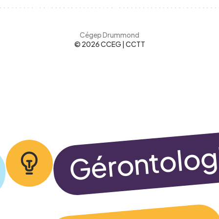
Cégep Drummond
© 2026 CCEG | CCTT
informations, et j’accepte
la Politique de confidenti
Gérontolog