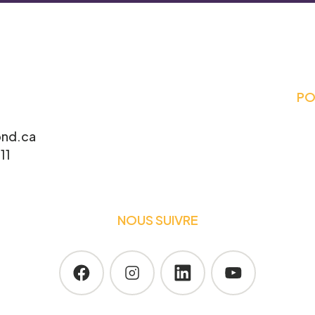
ièrement à la recherche de gens pour participer à
. Écrivez-nous ci-dessous pour nous faire
PO
Prénom
*
nd.ca
11
Telephone
*
NOUS SUIVRE
participer