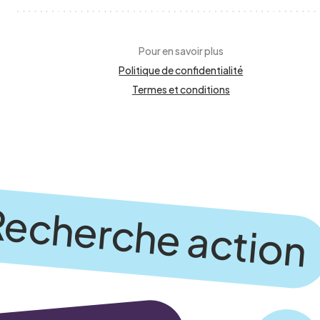
Pour en savoir plus
Politique de confidentialité
Je confirme l’exactitude de mes 
Termes et conditions
echerche action