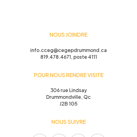
Nom
*
NOUS JOINDRE
Prénom
*
info.cceg@cegepdrummond.ca
819.478.4671, poste 4111
POUR NOUS RENDRE VISITE
Courriel
*
306 rue Lindsay
Drummondville, Qc
J2B 1G5
Telephone
*
NOUS SUIVRE