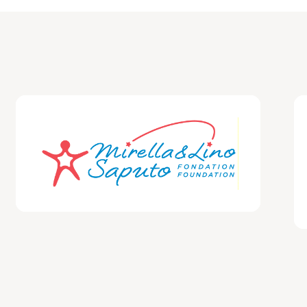
nuer-les-risque-de-bo
acteur-de-protection-du-bo
-chez-les-parents-eternel
resilience
rnels :
pyramide-de-maslow-pe
ple
entalite
vieillissement :
autodetermination-en-contexte-dou
adulte de l,enfant non-autonome :
fiche-evolution-du
et-dependance-persistante
 intergénérationnel :
fiche_isolement-social-et-maint
ssant_prévenir la double vulnérabilité :
fiche_sante-
ite
lation parent-enfant :
fiche_strategies-de-preserva