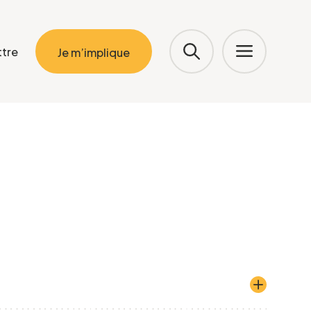
ttre
Je m’implique