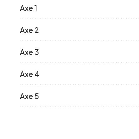
Stratégies de préservation de la relation
Axe 1
Les bonnes pratiques pour renforcer la rel
Axe 1_P1:
axe-1_paroles-de-parents
Les dispositifs d’accompagnement pour les 
Axe 2
daccompagnement-pour-les-parents-aidan
Les enjeux liés à la prise de décision pou
Axe 2_P1:
axe-2_paroles-de-parents
Axe 3
non-autonome
Outils numériques pour faciliter la coordina
Axe 3_P1:
axe-3_paroles-de-parents
soins-et-le-suivi-a-domicile
Axe 4
Stratégies d’interventions et défis
Axe 4_P1 :
axe-4_paroles-de-parents
Axe 5
Version imprimable :
strategies-dinterve
Consultation en ligne:
https://online.fli
Axe 5_P1 :
axe-5_paroles-de-parents
Matériel à distribuer aux parents
Défis émotionnels :
m1_defis-emotionnel