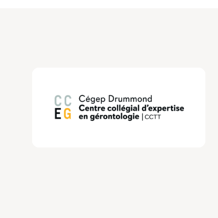
Diminuer les risque de burn-out :
m2_dimi
Facteur de protection du burn-out :
m3_f
Burn-out chez les parents éternels :
m4_bo
Renforcer sa résilience :
m5_renforcer-sa-
Pyramide de Maslow pour les parents-éte
Outils pour le couple :
outils-pour-le-cou
Activité de coparentalité :
activite-copar
Autodétermination en contexte de double 
Fiche_Évolution du rôle parental à l’âge 
handicape-entre-autonomie-souhaitee-
Fiche_Isolement social et maintien du lien
Fiche_Santé et autonomie du parent vieilli
vieillissant_prevenir-la-double-vulnerabil
Fiche_Stratégies de préservation de la re