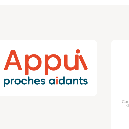
ble-vieillissement
-role-parental-a-lage-adulte-de-lenfant-
ien-du-lien-intergenerationnel
et-autonomie-du-parent-
tion-de-la-relation-parent-enfant