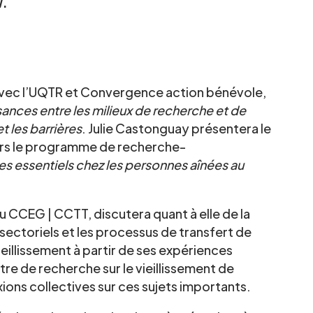
i
.
avec l’UQTR et Convergence action bénévole,
sances entre les milieux de recherche et de
t les barrières
. Julie Castonguay présentera le
ers le programme de recherche-
ces essentiels chez les personnes aînées au
u CCEG | CCTT, discutera quant à elle de la
rsectoriels et les processus de transfert de
eillissement à partir de ses expériences
re de recherche sur le vieillissement de
xions collectives sur ces sujets importants.