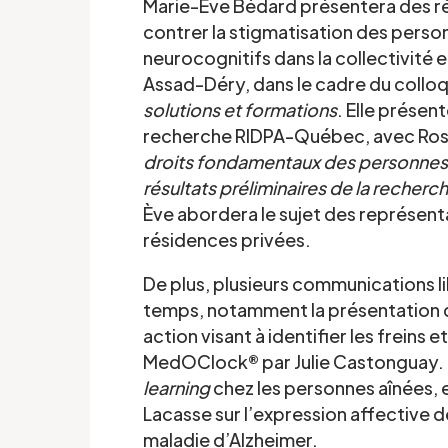
Marie-Ève Bédard présentera des rés
contrer la stigmatisation des perso
neurocognitifs dans la collectivité e
Assad-Déry, dans le cadre du collo
solutions et formations
. Elle présen
'intérêt
recherche RIDPA-Québec, avec Rosal
droits fondamentaux des personnes
résultats préliminaires de la recher
Ève abordera le sujet des représen
ièrement à la recherche de gens pour participer à
résidences privées.
. Écrivez-nous ci-dessous pour nous faire
De plus, plusieurs communications li
temps, notamment la présentation de
action visant à identifier les freins et
Prénom
*
MedOClock® par Julie Castonguay. U
learning
chez les personnes aînées, 
Lacasse sur l’expression affective de
maladie d’Alzheimer.