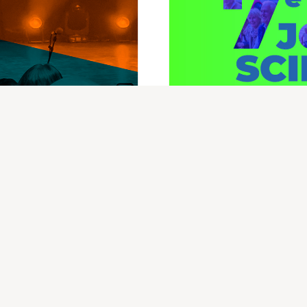
Événements
ence n’a pas
Vieillissement
la France échan
Gérond’IF