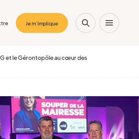
ttre
Je m’implique
G et le Gérontopôle au cœur des