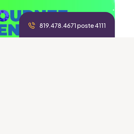
819.478.4671 poste 4111
 démographique : le Québec et
gent leurs expertises lors du