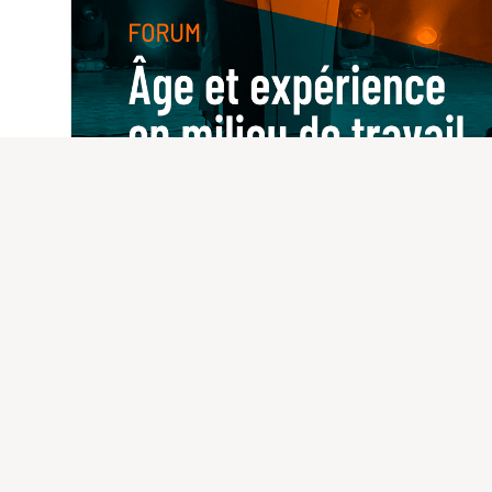
Événements
Invitation au forum La compét
d’âge!