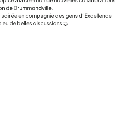
opice à la création de nouvelles collaborations
ion de Drummondville.
a soirée en compagnie des gens d’ Excellence
 eu de belles discussions 🤝