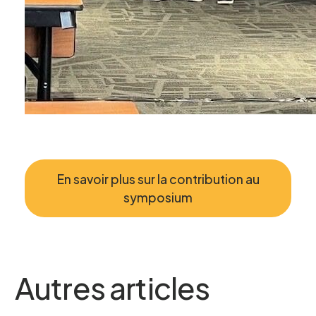
Nom
*
Prénom
*
En savoir plus sur la contribution au
symposium
Courriel
*
Autres articles
Telephone
*