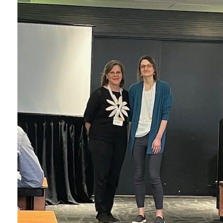
Formulaire
d'intérêt
Le CCEG et ses partenaires sont
régulièrement à la recherche de gens pour
participer à ses projets, études, sondages,
essais. Écrivez-nous ci-dessous pour nous
faire connaître votre intérêt.