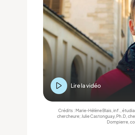
Lire la vidéo
Crédits : Marie-Hélène Blais, inf., étu
chercheure; Julie Castonguay, Ph.D, ch
Dompierre, co