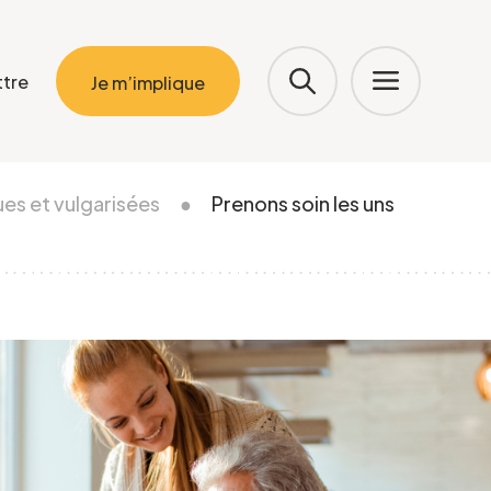
ttre
Je m’implique
ues et vulgarisées
●
Prenons soin les uns