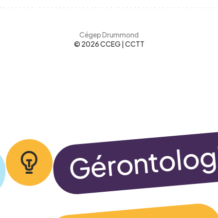
Cégep Drummond
© 2026 CCEG | CCTT
informations, et j’accepte
la Politique de confidenti
Gérontolog