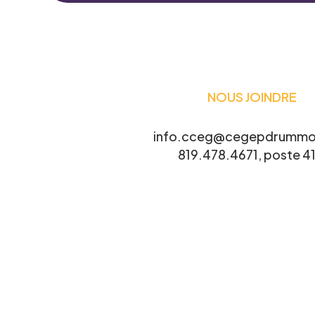
Le CCEG et ses partenaires sont régul
ses projets, études, sondages, essais
connaître votre intérêt.
NOUS JOINDRE
Nom
*
info.cceg@cegepdrummo
819.478.4671, poste 41
Courriel
*
Projet pour lequel vous souhaitez 