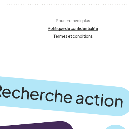
Pour en savoir plus
Politique de confidentialité
Je confirme l’exactitude de mes 
Termes et conditions
echerche action