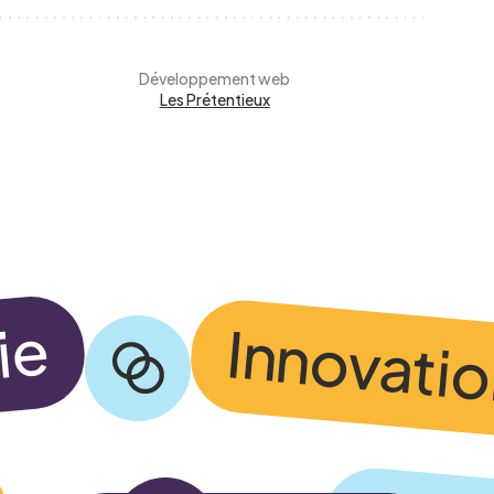
Développement web
Les Prétentieux
alité du CCEG.
ie
Innovati