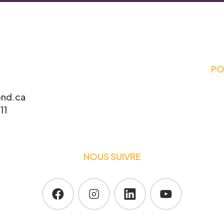
ièrement à la recherche de gens pour participer à
. Écrivez-nous ci-dessous pour nous faire
PO
Prénom
*
nd.ca
11
Telephone
*
NOUS SUIVRE
participer