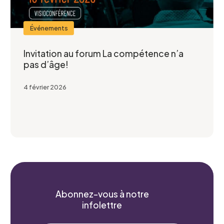
Je confirme l’exactitude de mes informations,
Événements
et j’accepte
la Politique de confidentialité du CCEG.
Invitation au forum La compétence n’a
pas d’âge!
4 février 2026
Abonnez-vous à notre
infolettre