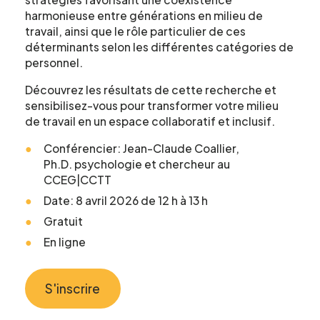
harmonieuse entre générations en milieu de
travail, ainsi que le rôle particulier de ces
Formulaire
déterminants selon les différentes catégories de
personnel.
d'intérêt
Découvrez les résultats de cette recherche et
sensibilisez-vous pour transformer votre milieu
de travail en un espace collaboratif et inclusif.
Le CCEG et ses partenaires sont
régulièrement à la recherche de gens pour
Conférencier:
Jean-Claude
Coallier
,
participer à ses projets, études, sondages,
Ph.D.
psychologie
et
chercheu
r
au
essais. Écrivez-nous ci-dessous pour nous
CCEG|CCTT
faire connaître votre intérêt.
Date: 8 avril 2026 de 12 h à 13 h
Gratuit
En ligne
Nom
*
S'inscrire